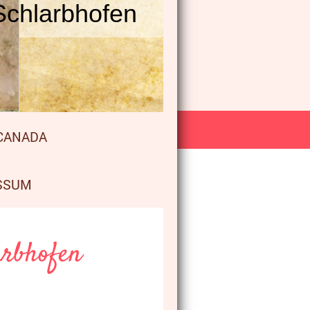
Schlarbhofen
 CANADA
SSUM
arbhofen