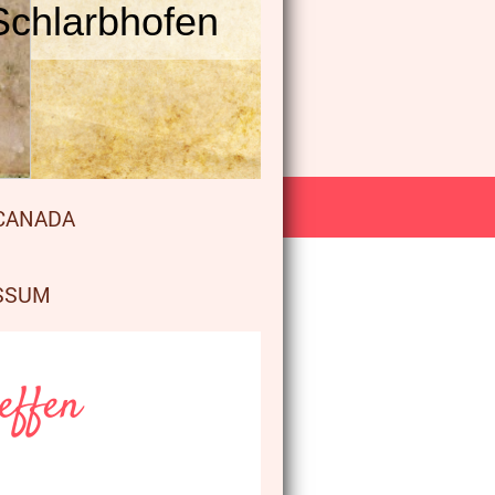
Schlarbhofen
 CANADA
SSUM
effen